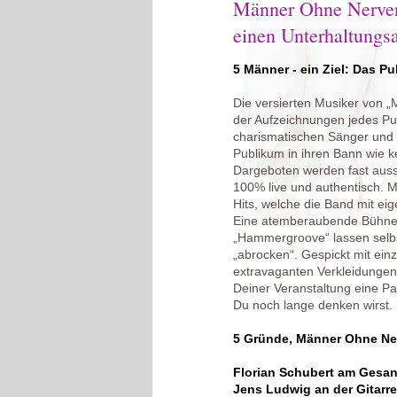
Männer Ohne Nerven
einen Unterhaltungsa
5 Männer - ein Ziel: Das P
Die versierten Musiker von 
der Aufzeichnungen jedes Pu
charismatischen Sänger und 
Publikum in ihren Bann wie k
Dargeboten werden fast auss
100% live und authentisch. Mi
Hits, welche die Band mit ei
Eine atemberaubende Bühnen
„Hammergroove“ lassen selbs
„abrocken“. Gespickt mit ei
extravaganten Verkleidunge
Deiner Veranstaltung eine Pa
Du noch lange denken wirst.
5 Gründe, Männer Ohne Ne
Florian Schubert am Gesa
Jens Ludwig an der Gitarre