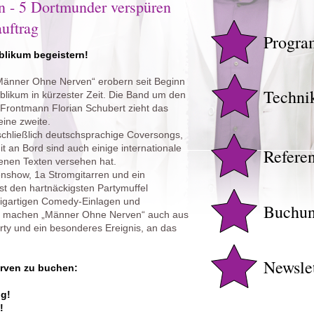
 - 5 Dortmunder verspüren
uftrag
Progr
ublikum begeistern!
„Männer Ohne Nerven“ erobern seit Beginn
Techni
blikum in kürzester Zeit. Die Band um den
Frontmann Florian Schubert zieht das
eine zweite.
chließlich deutschsprachige Coversongs,
t an Bord sind auch einige internationale
Refere
genen Texten versehen hat.
show, 1a Stromgitarren und ein
t den hartnäckigsten Partymuffel
nzigartigen Comedy-Einlagen und
Buchu
n machen „Männer Ohne Nerven“ auch aus
rty und ein besonderes Ereignis, an das
Newsle
rven zu buchen:
ng!
!