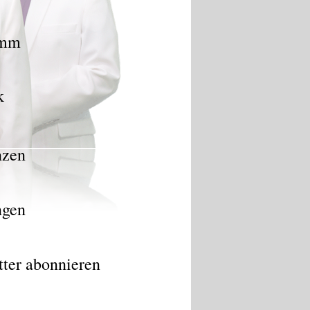
amm
k
nzen
ngen
tter
abonnieren